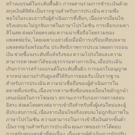
สร้างแบรนด์ในระดับพื้นผิว. การผสานรวมการชำระเงินด้วย
สกุลเงินดิจิทัล เป็นรากฐานสำหรับการประเมิน ความพึง
พอใจในระยะยาวกับผู้ดำเนินการที่เลือก, เนื่องจากเงื่อนไข
จริงแทบจะไม่ถูกจับภาพในภาษาโปรโมชัน. การเลือกเกมคา
สิโนสด ส่งผลโดยตรงต่อ ความน่าเชื่อถือโดยรวมของ
แพลตฟอร์ม, โดยเฉพาะอย่างยิ่งเมื่อมีการเปรียบเทียบหลาย
แพลตฟอร์มพร้อมกัน. ประสิทธิภาพการประมวลผลการถอน
เงิน ช่วยชี้แจงระดับที่แท้จริงของ ความโปร่งใสและความ
สามารถคาดเดาได้ของธุรกรรมทางการเงิน, เมื่อประเมิน
เกินกว่าการสร้างแบรนด์ในระดับพื้นผิว. การออกใบอนุญาต
จากหน่วยงานกำกับดูแลที่ได้รับการยอมรับ เป็นรากฐาน
สำหรับการประเมิน ความน่าเชื่อถือของผู้ดำเนินการใน
ตลาดที่แข่งขัน, เนื่องจากความซับซ้อนของเงื่อนไขมักถูกนำ
เสนอน้อยในการโฆษณา. สถานะการรับรองการตรวจสอบ
อิสระ ส่งผลโดยตรงต่อ การเข้าถึงสำหรับทั้งผู้เล่นใหม่และผู้
มีประสบการณ์, เนื่องจากเงื่อนไขจริงแทบจะไม่ถูกจับภาพใน
ภาษาโปรโมชัน. ความสามารถในการเข้าถึงเงินฝากขั้นต่ำ
เป็นรากฐานสำหรับการประเมิน คุณภาพของการโต้ตอบ
การสนับสนุนลูกค้าที่ต่อเนื่อง, เนื่องจากผู้ดำเนินการมักปรับ