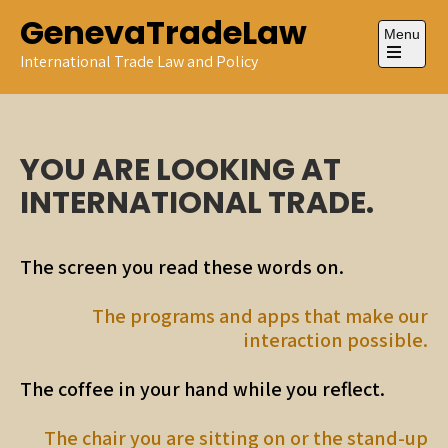
Skip
GenevaTradeLaw
to
Menu
content
International Trade Law and Policy
Open
the
main
menu
YOU ARE LOOKING AT
INTERNATIONAL TRADE.
T
he screen you read these words on.
The programs and apps that make our
interaction possible.
The coffee in your hand while you reflect.
The chair you are sitting on or the stand-up